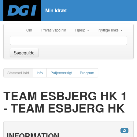
Min Idræt
Om
Privatlivspolitik
Hjælp
Nyttige links
Søgeguide
StaevneHold
Info
Puljeoversigt
Program
TEAM ESBJERG HK 1
- TEAM ESBJERG HK
INFORMATION