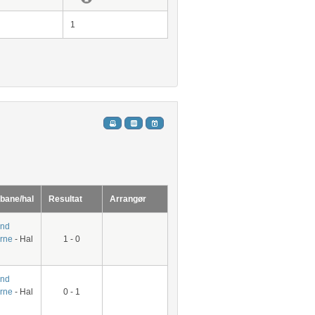
1
/bane/hal
Resultat
Arrangør
und
erne
- Hal
1 - 0
und
erne
- Hal
0 - 1