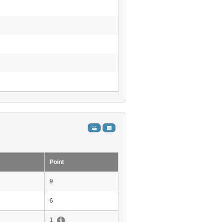
Point
9
6
1