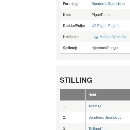
Forening:
Sønderris Sportsklub
Køn:
Piger/Damer
Række/Pulje:
U9 Piger
,
Pulje 1
Holdleder
Malene Vendelbo
Spilletøj:
Hjemme/Orange
STILLING
Hold
1.
Team Q
2.
Sønderris Sportsklub
3.
Toftlund 1