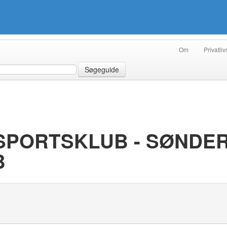
Om
Privatliv
Søgeguide
SPORTSKLUB - SØNDER
B