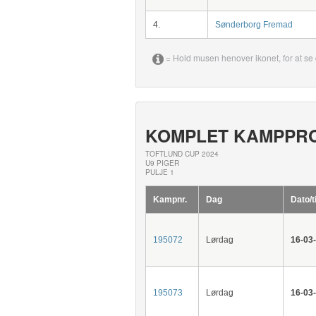
4.
Sønderborg Fremad
= Hold musen henover ikonet, for at se 
KOMPLET KAMPPR
TOFTLUND CUP 2024
U9 PIGER
PULJE 1
Kampnr.
Dag
Dato/t
195072
Lørdag
16-03
195073
Lørdag
16-03