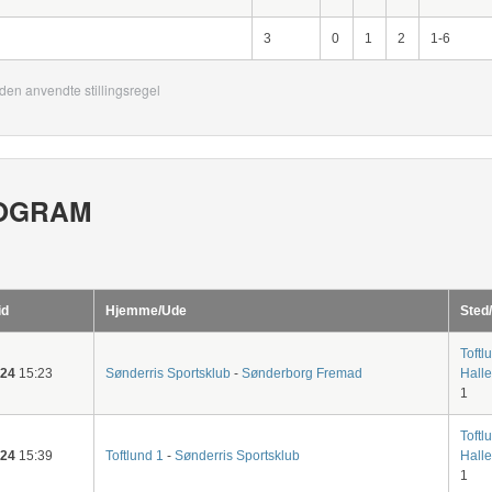
3
0
1
2
1-6
den anvendte stillingsregel
OGRAM
id
Hjemme/Ude
Sted
Toftl
-24
15:23
Sønderris Sportsklub
-
Sønderborg Fremad
Hall
1
Toftl
-24
15:39
Toftlund 1
-
Sønderris Sportsklub
Hall
1