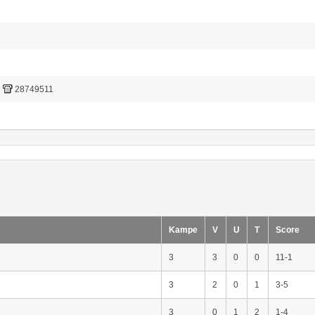
28749511
Kampe
V
U
T
Score
3
3
0
0
11-1
3
2
0
1
3-5
3
0
1
2
1-4