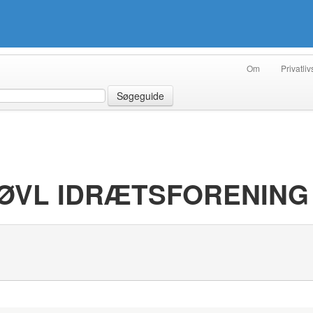
Om
Privatliv
Søgeguide
 BØVL IDRÆTSFORENING