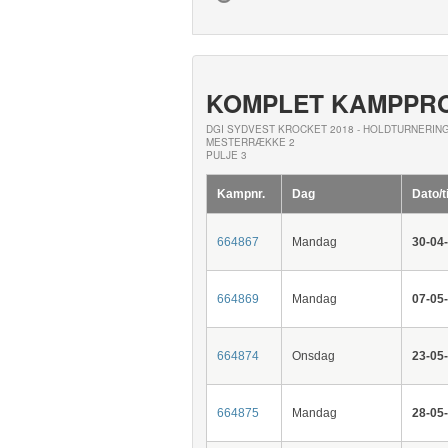
KOMPLET KAMPPR
DGI SYDVEST KROCKET 2018 - HOLDTURNERIN
MESTERRÆKKE 2
PULJE 3
Kampnr.
Dag
Dato/t
664867
Mandag
30-04
664869
Mandag
07-05
664874
Onsdag
23-05
664875
Mandag
28-05