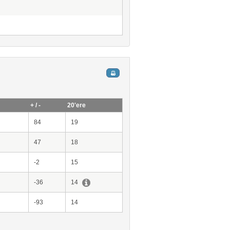
+ / -
20'ere
84
19
47
18
-2
15
-36
14
-93
14