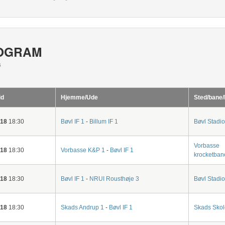
OGRAM
G
id
Hjemme/Ude
Sted/bane/
-18
18:30
Bøvl IF 1
-
Billum IF 1
Bøvl Stadi
Vorbasse
-18
18:30
Vorbasse K&P 1
-
Bøvl IF 1
krocketban
-18
18:30
Bøvl IF 1
-
NRUI Rousthøje 3
Bøvl Stadi
-18
18:30
Skads Andrup 1
-
Bøvl IF 1
Skads Skol