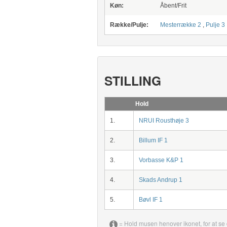
Køn:
Åbent/Frit
Række/Pulje:
Mesterrække 2
,
Pulje 3
STILLING
Hold
1.
NRUI Rousthøje 3
2.
Billum IF 1
3.
Vorbasse K&P 1
4.
Skads Andrup 1
5.
Bøvl IF 1
= Hold musen henover ikonet, for at se 