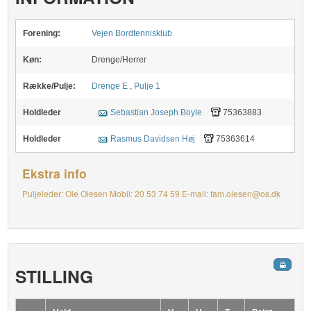
Forening:
Vejen Bordtennisklub
Køn:
Drenge/Herrer
Række/Pulje:
Drenge E
,
Pulje 1
Holdleder
Sebastian Joseph Boyle
75363883
Holdleder
Rasmus Davidsen Høj
75363614
Ekstra info
Puljeleder: Ole Olesen Mobil: 20 53 74 59 E-mail: fam.olesen@os.dk
STILLING