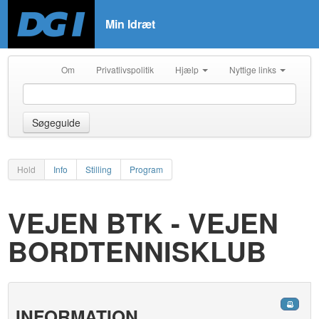
Min Idræt
Om
Privatlivspolitik
Hjælp
Nyttige links
Søgeguide
Hold
Info
Stilling
Program
VEJEN BTK - VEJEN
BORDTENNISKLUB
INFORMATION