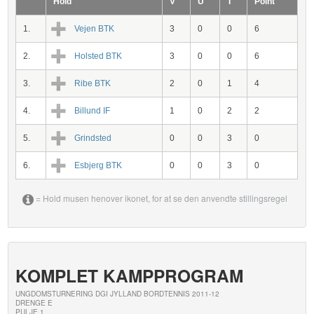
Hold
V
U
T
Point
1.
Vejen BTK
3
0
0
6
2.
Holsted BTK
3
0
0
6
3.
Ribe BTK
2
0
1
4
4.
Billund IF
1
0
2
2
5.
Grindsted
0
0
3
0
6.
Esbjerg BTK
0
0
3
0
= Hold musen henover ikonet, for at se den anvendte stillingsregel
KOMPLET KAMPPROGRAM
UNGDOMSTURNERING DGI JYLLAND BORDTENNIS 2011-12
DRENGE E
PULJE 1