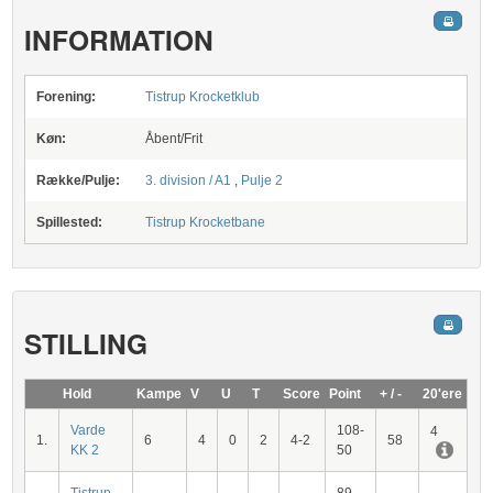
INFORMATION
Forening:
Tistrup Krocketklub
Køn:
Åbent/Frit
Række/Pulje:
3. division / A1
,
Pulje 2
Spillested:
Tistrup Krocketbane
STILLING
Hold
Kampe
V
U
T
Score
Point
+ / -
20'ere
Varde
108-
4
1.
6
4
0
2
4-2
58
KK 2
50