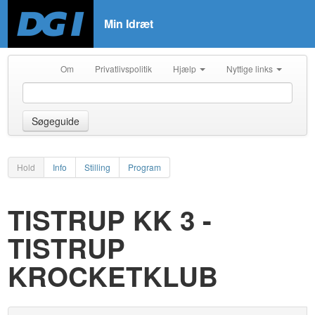
Min Idræt
Om
Privatlivspolitik
Hjælp
Nyttige links
Søgeguide
Hold
Info
Stilling
Program
TISTRUP KK 3 -
TISTRUP
KROCKETKLUB