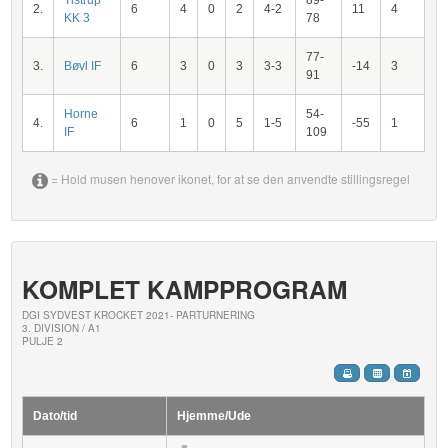
Tistrup
89-
2.
6
4
0
2
4-2
11
4
KK 3
78
77-
3.
Bøvl IF
6
3
0
3
3-3
-14
3
91
Horne
54-
4.
6
1
0
5
1-5
-55
1
IF
109
= Hold musen henover ikonet, for at se den anvendte stillingsregel
KOMPLET KAMPPROGRAM
DGI SYDVEST KROCKET 2021- PARTURNERING
3. DIVISION / A1
PULJE 2
Dato/tid
Hjemme/Ude