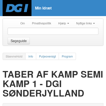
Min Idræt
Om
Privatlivspolitik
Hjælp
Nyttige links
Søgeguide
StaevneHold
Info
Puljeoversigt
Program
TABER AF KAMP SEMI
KAMP 1 - DGI
SØNDERJYLLAND