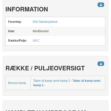
INFORMATION
Forening:
DGI Sønderjylland
Køn:
Mix/Blandet
Række/Pulje:
U9 C
RÆKKE / PULJEOVERSIGT
Taber af kamp semi kamp 2
-
Taber af kamp semi
Bronze kamp
kamp 1
-