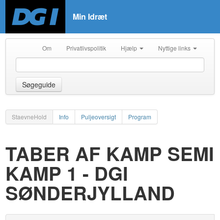
Min Idræt
Om
Privatlivspolitik
Hjælp
Nyttige links
Søgeguide
StaevneHold
Info
Puljeoversigt
Program
TABER AF KAMP SEMI
KAMP 1 - DGI
SØNDERJYLLAND