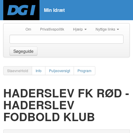
Min Idræt
Om
Privatlivspolitik
Hjælp
Nyttige links
Søgeguide
StaevneHold
Info
Puljeoversigt
Program
HADERSLEV FK RØD -
HADERSLEV
FODBOLD KLUB