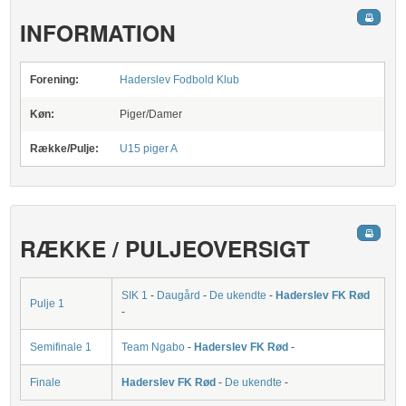
INFORMATION
Forening:
Haderslev Fodbold Klub
Køn:
Piger/Damer
Række/Pulje:
U15 piger A
RÆKKE / PULJEOVERSIGT
SIK 1
-
Daugård
-
De ukendte
-
Haderslev FK Rød
Pulje 1
-
Semifinale 1
Team Ngabo
-
Haderslev FK Rød
-
Finale
Haderslev FK Rød
-
De ukendte
-