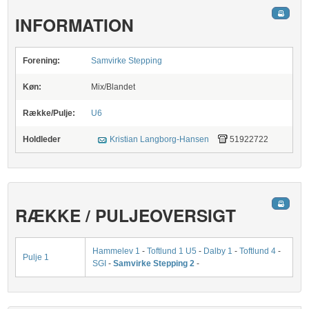
INFORMATION
Forening:
Samvirke Stepping
Køn:
Mix/Blandet
Række/Pulje:
U6
Holdleder
Kristian Langborg-Hansen
51922722
RÆKKE / PULJEOVERSIGT
Hammelev 1
-
Toftlund 1 U5
-
Dalby 1
-
Toftlund 4
-
Pulje 1
SGI
-
Samvirke Stepping 2
-