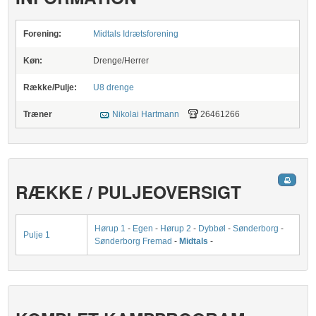
Forening:
Midtals Idrætsforening
Køn:
Drenge/Herrer
Række/Pulje:
U8 drenge
Træner
Nikolai Hartmann
26461266
RÆKKE / PULJEOVERSIGT
Hørup 1
-
Egen
-
Hørup 2
-
Dybbøl
-
Sønderborg
-
Pulje 1
Sønderborg Fremad
-
Midtals
-