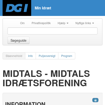
Min Idræt
Om
Privatlivspolitik
Hjælp
Nyttige links
Søgeguide
StaevneHold
Info
Puljeoversigt
Program
MIDTALS - MIDTALS
IDRÆTSFORENING
INFORMATION