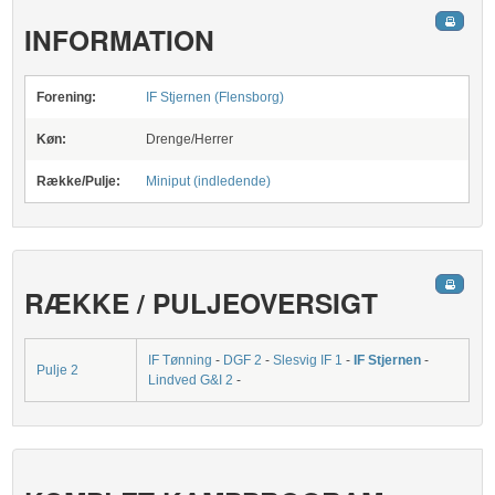
INFORMATION
Forening:
IF Stjernen (Flensborg)
Køn:
Drenge/Herrer
Række/Pulje:
Miniput (indledende)
RÆKKE / PULJEOVERSIGT
IF Tønning
-
DGF 2
-
Slesvig IF 1
-
IF Stjernen
-
Pulje 2
Lindved G&I 2
-