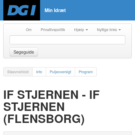
Min Idræt
Om
Privatlivspolitik
Hjælp
Nyttige links
Søgeguide
StaevneHold
Info
Puljeoversigt
Program
IF STJERNEN - IF
STJERNEN
(FLENSBORG)