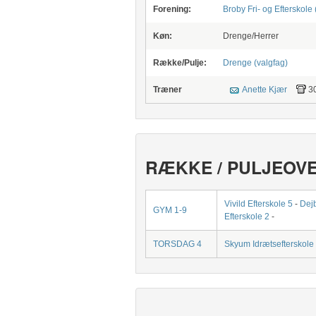
Forening:
Broby Fri- og Efterskole 
Køn:
Drenge/Herrer
Række/Pulje:
Drenge (valgfag)
Træner
Anette Kjær
3
RÆKKE / PULJEOV
Vivild Efterskole 5
-
Dejb
GYM 1-9
Efterskole 2
-
TORSDAG 4
Skyum Idrætsefterskole