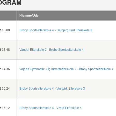
OGRAM
Hjemme/Ude
2
13:00
Broby Sportsefterskole 4
-
Dejbjerglund Efterskole 1
2
13:48
Vandel Efterskole 2
-
Broby Sportsefterskole 4
2
14:36
Vojens Gymnastik- Og Idrætsefterskole 2
-
Broby Sportsefterskole 4
2
15:24
Broby Sportsefterskole 4
-
Vestbirk Efterskole 3
2
16:12
Broby Sportsefterskole 4
-
Vivild Efterskole 5