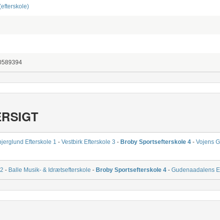
(efterskole)
0589394
ERSIGT
jerglund Efterskole 1
-
Vestbirk Efterskole 3
-
Broby Sportsefterskole 4
-
Vojens G
 2
-
Balle Musik- & Idrætsefterskole
-
Broby Sportsefterskole 4
-
Gudenaadalens Ef