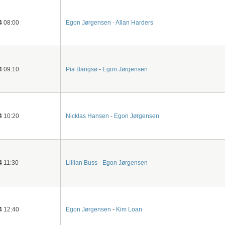
4
08:00
Egon Jørgensen
-
Allan Harders
4
09:10
Pia Bangsø
-
Egon Jørgensen
4
10:20
Nicklas Hansen
-
Egon Jørgensen
4
11:30
Lillian Buss
-
Egon Jørgensen
4
12:40
Egon Jørgensen
-
Kim Loan