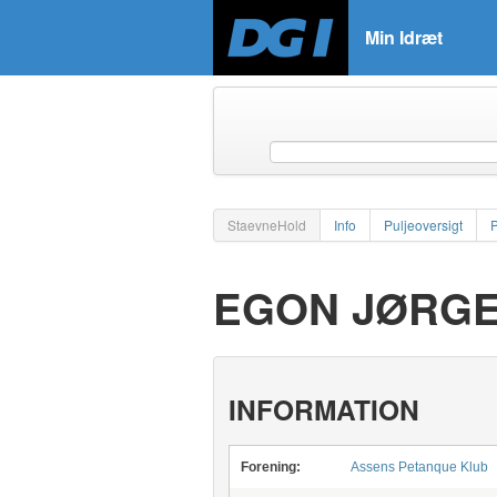
Min Idræt
StaevneHold
Info
Puljeoversigt
EGON JØRGE
INFORMATION
Forening:
Assens Petanque Klub