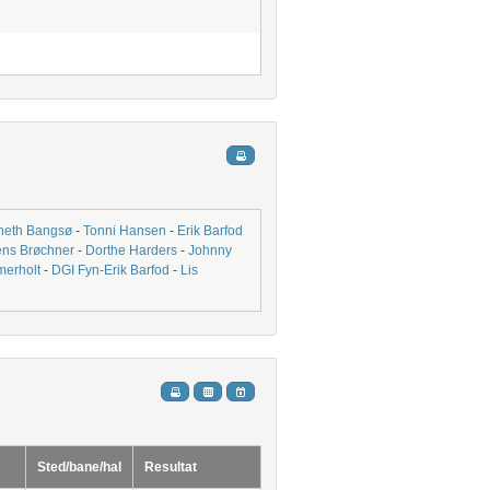
neth Bangsø
-
Tonni Hansen
-
Erik Barfod
ens Brøchner
-
Dorthe Harders
-
Johnny
erholt
-
DGI Fyn-Erik Barfod
-
Lis
Sted/bane/hal
Resultat