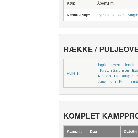
Køn:
Åbent/Frit
Række/Pulje:
Fynsmesterskab i Singl
RÆKKE / PULJEOV
Ingrid Larsen
-
Henning
-
Kirsten Sørensen
-
Eg
Pulje 1
Nielsen
-
Pia Bangsø
-
Jørgensen
-
Poul Lauri
KOMPLET KAMPPR
Kampnr.
Dag
Dato/tid