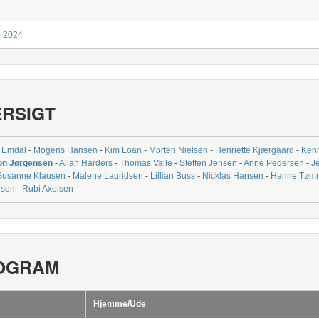
e 2024
ERSIGT
 Emdal
-
Mogens Hansen
-
Kim Loan
-
Morten Nielsen
-
Henriette Kjærgaard
-
Ken
on Jørgensen
-
Allan Harders
-
Thomas Valle
-
Steffen Jensen
-
Anne Pedersen
-
J
Susanne Klausen
-
Malene Lauridsen
-
Lillian Buss
-
Nicklas Hansen
-
Hanne Tømm
dsen
-
Rubi Axelsen
-
OGRAM
Hjemme/Ude