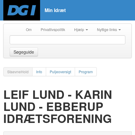
Min Idræt
Om
Privatlivspolitik
Hjælp
Nyttige links
Søgeguide
StaevneHold
Info
Puljeoversigt
Program
LEIF LUND - KARIN
LUND - EBBERUP
IDRÆTSFORENING