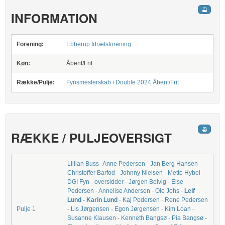
INFORMATION
Forening:
Ebberup Idrætsforening
Køn:
Åbent/Frit
Række/Pulje:
Fynsmesterskab i Double 2024 Åbent/Frit
RÆKKE / PULJEOVERSIGT
Lillian Buss -Anne Pedersen
-
Jan Berg Hansen -
Christoffer Barfod
-
Johnny Nielsen - Mette Hybel
-
DGI Fyn - oversidder
-
Jørgen Bolvig - Else
Pedersen
-
Annelise Andersen - Ole Johs
-
Leif
Lund - Karin Lund
-
Kaj Pedersen - Rene Pedersen
Pulje 1
-
Lis Jørgensen - Egon Jørgensen
-
Kim Loan -
Susanne Klausen
-
Kenneth Bangsø - Pia Bangsø
-