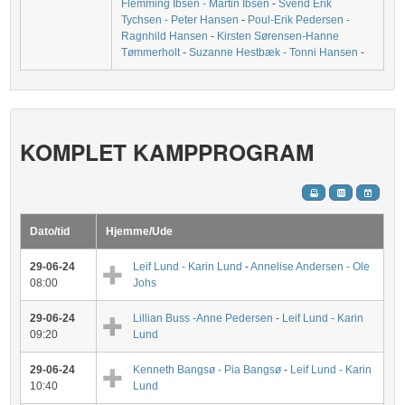
Flemming Ibsen - Martin Ibsen
-
Svend Erik
Tychsen - Peter Hansen
-
Poul-Erik Pedersen -
Ragnhild Hansen
-
Kirsten Sørensen-Hanne
Tømmerholt
-
Suzanne Hestbæk - Tonni Hansen
-
KOMPLET KAMPPROGRAM
Dato/tid
Hjemme/Ude
29-06-24
Leif Lund - Karin Lund
-
Annelise Andersen - Ole
08:00
Johs
29-06-24
Lillian Buss -Anne Pedersen
-
Leif Lund - Karin
09:20
Lund
29-06-24
Kenneth Bangsø - Pia Bangsø
-
Leif Lund - Karin
10:40
Lund