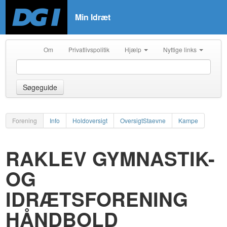
Min Idræt
Om
Privatlivspolitik
Hjælp
Nyttige links
Søgeguide
Forening
Info
Holdoversigt
OversigtStaevne
Kampe
RAKLEV GYMNASTIK-
OG
IDRÆTSFORENING
HÅNDBOLD