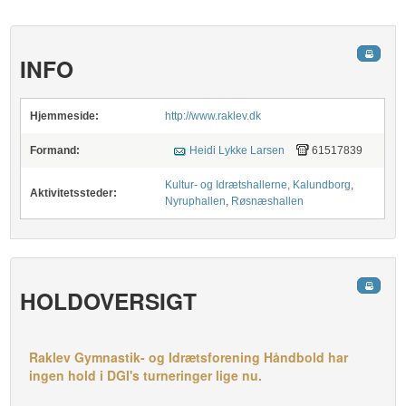
INFO
Hjemmeside:
http://www.raklev.dk
Formand:
Heidi Lykke Larsen
61517839
Kultur- og Idrætshallerne, Kalundborg
,
Aktivitetssteder:
Nyruphallen
,
Røsnæshallen
HOLDOVERSIGT
Raklev Gymnastik- og Idrætsforening Håndbold har
ingen hold i DGI's turneringer lige nu.