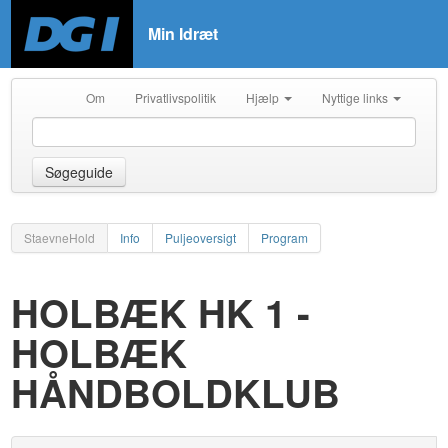
Min Idræt
Om
Privatlivspolitik
Hjælp
Nyttige links
Søgeguide
StaevneHold
Info
Puljeoversigt
Program
HOLBÆK HK 1 -
HOLBÆK
HÅNDBOLDKLUB