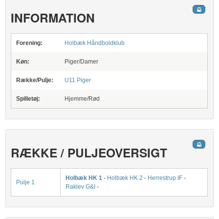
INFORMATION
Forening:
Holbæk Håndboldklub
Køn:
Piger/Damer
Række/Pulje:
U11 Piger
Spilletøj:
Hjemme/Rød
RÆKKE / PULJEOVERSIGT
Holbæk HK 1
-
Holbæk HK 2
-
Herrestrup IF
-
Pulje 1
Raklev G&I
-