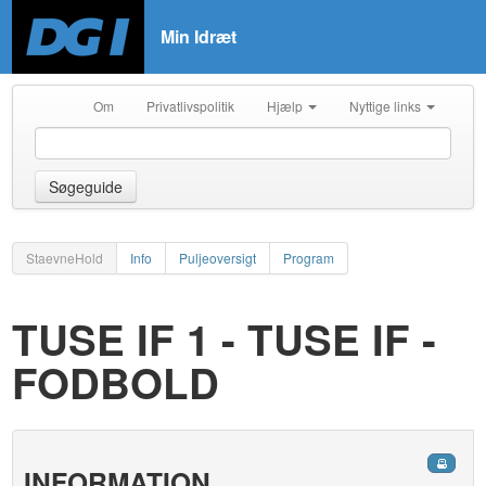
Min Idræt
Om
Privatlivspolitik
Hjælp
Nyttige links
Søgeguide
StaevneHold
Info
Puljeoversigt
Program
TUSE IF 1 - TUSE IF -
FODBOLD
INFORMATION