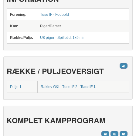
Forening:
Tuse IF - Fodbold
Køn:
Piger/Damer
Række/Pulje:
U8 piger - Spilletid: 1x9 min
RÆKKE / PULJEOVERSIGT
Pulje 1
Raklev G&I
-
Tuse IF 2
-
Tuse IF 1
-
KOMPLET KAMPPROGRAM