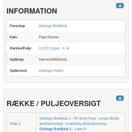
INFORMATION
Forening:
Gislinge Boldklub
Køn:
Piger/Damer
Række/Pulje:
U12/13 piger - 6. kl.
Spilletøj:
Hjemme/Blå/Hvid
Spillested:
Gislinge Hallen
RÆKKE / PULJEOVERSIGT
Gislinge Boldklub 2
-
FK Sorø Freja
-
Lynge-Broby
Pulje 1
Idrætsforening
-
Kværkeby Idrætsforening
-
Gislinge Boldklub 1
-
Løve If
-