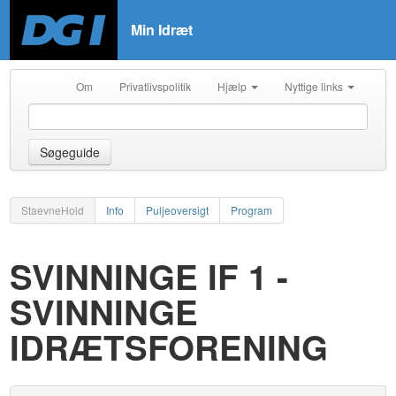
Min Idræt
Om
Privatlivspolitik
Hjælp
Nyttige links
Søgeguide
StaevneHold
Info
Puljeoversigt
Program
SVINNINGE IF 1 -
SVINNINGE
IDRÆTSFORENING