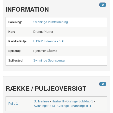
INFORMATION
Forening:
Svinninge Idrætsforening
Køn:
Drenge/Herrer
Række/Pulje:
U13/U14 drenge - 6. kl.
Spilletøj:
Hjemme/Blå/Hvid
Spillested:
Svinninge Sportscenter
RÆKKE / PULJEOVERSIGT
St. Merløse
-
Hashøj If
-
Gislinge Boldklub 1
-
Pulje 1
Svinninge U 13
-
Gislinge
-
Svinninge IF 1
-