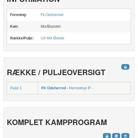
Forening:
Fk Odsherred
Køn:
Mix/Blandet
Række/Pulje:
U9 Mix Øvede
RÆKKE / PULJEOVERSIGT
Pulje 1
FK Odsherred
-
Herrestrup IF
-
KOMPLET KAMPPROGRAM