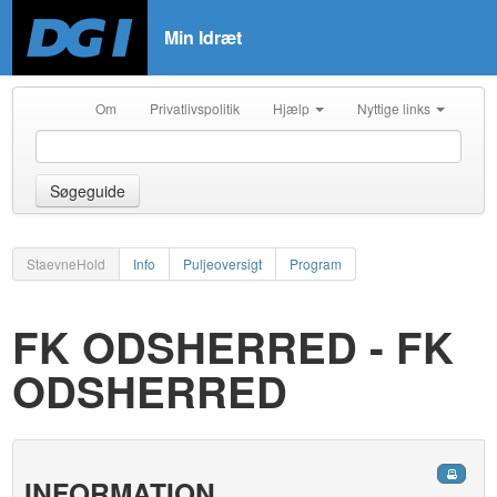
Min Idræt
Om
Privatlivspolitik
Hjælp
Nyttige links
Søgeguide
StaevneHold
Info
Puljeoversigt
Program
FK ODSHERRED - FK
ODSHERRED
INFORMATION