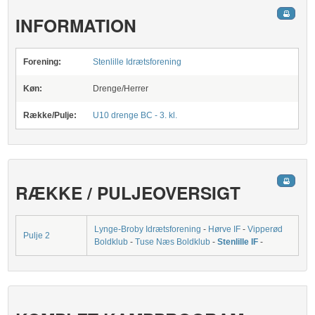
INFORMATION
Forening:
Stenlille Idrætsforening
Køn:
Drenge/Herrer
Række/Pulje:
U10 drenge BC - 3. kl.
RÆKKE / PULJEOVERSIGT
Lynge-Broby Idrætsforening
-
Hørve IF
-
Vipperød
Pulje 2
Boldklub
-
Tuse Næs Boldklub
-
Stenlille IF
-