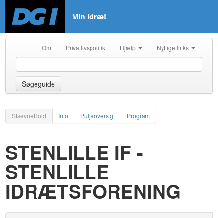
Min Idræt
Om
Privatlivspolitik
Hjælp
Nyttige links
Søgeguide
StaevneHold
Info
Puljeoversigt
Program
STENLILLE IF -
STENLILLE
IDRÆTSFORENING