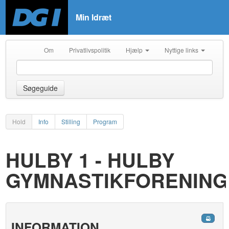
Min Idræt
Om
Privatlivspolitik
Hjælp
Nyttige links
Søgeguide
Hold
Info
Stilling
Program
HULBY 1 - HULBY
GYMNASTIKFORENING
INFORMATION