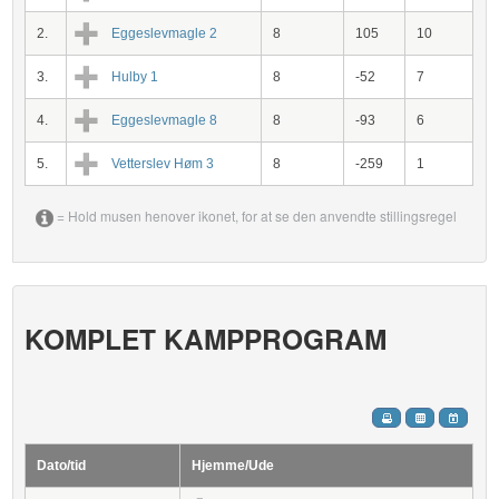
2.
Eggeslevmagle 2
8
105
10
3.
Hulby 1
8
-52
7
4.
Eggeslevmagle 8
8
-93
6
5.
Vetterslev Høm 3
8
-259
1
= Hold musen henover ikonet, for at se den anvendte stillingsregel
KOMPLET KAMPPROGRAM
Dato/tid
Hjemme/Ude