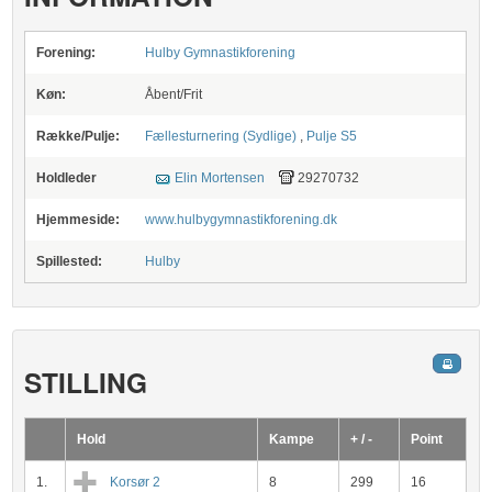
Forening:
Hulby Gymnastikforening
Køn:
Åbent/Frit
Række/Pulje:
Fællesturnering (Sydlige)
,
Pulje S5
Holdleder
Elin Mortensen
29270732
Hjemmeside:
www.hulbygymnastikforening.dk
Spillested:
Hulby
STILLING
Hold
Kampe
+ / -
Point
1.
Korsør 2
8
299
16