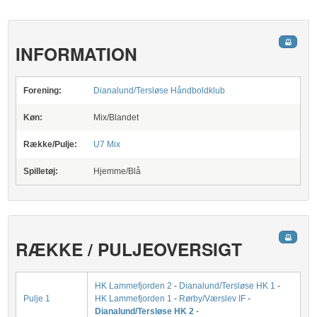
INFORMATION
Forening:
Dianalund/Tersløse Håndboldklub
Køn:
Mix/Blandet
Række/Pulje:
U7 Mix
Spilletøj:
Hjemme/Blå
RÆKKE / PULJEOVERSIGT
HK Lammefjorden 2
-
Dianalund/Tersløse HK 1
-
Pulje 1
HK Lammefjorden 1
-
Rørby/Værslev IF
-
Dianalund/Tersløse HK 2
-