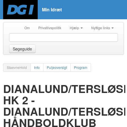
Min Idræt
Om
Privatlivspolitik
Hjælp
Nyttige links
Søgeguide
StaevneHold
Info
Puljeoversigt
Program
DIANALUND/TERSLØS
HK 2 -
DIANALUND/TERSLØS
HÅNDBOLDKLUB