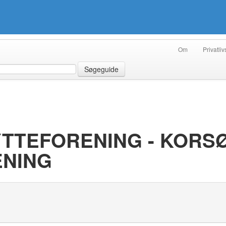
Om
Privatliv
Søgeguide
TTEFORENING - KORS
ENING