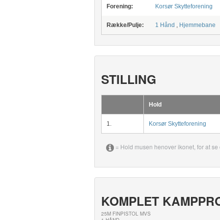
Forening:
Korsør Skytteforening
Række/Pulje:
1 Hånd
,
Hjemmebane
STILLING
Hold
1.
Korsør Skytteforening
= Hold musen henover ikonet, for at se 
KOMPLET KAMPPR
25M FINPISTOL MVS
1 HÅND