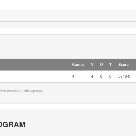
Kampe
V
U
T
Score
4
4
0
0
5846-0
den anvendte stillingsregel
OGRAM