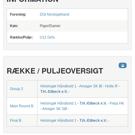
Forening:
DGI Nordsjælland
Køn:
Piger/Damer
Række/Pulje:
U11 Girls
RÆKKE / PULJEOVERSIGT
Helsingør Håndbold 1
-
Amager SK IB
-
Holte IF
-
Group 2
T.H.-Eilbeck e.V.
-
Helsingør Håndbold 1
-
T.H.-Eilbeck e.V.
-
Freja HK
Main Round B
-
Amager SK SØ
-
Final B
Helsingør Håndbold 1
-
T.H.-Eilbeck e.V.
-