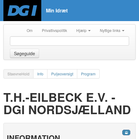
Min Idræt
Om
Privatlivspolitik
Hjælp
Nyttige links
Søgeguide
StaevneHold
Info
Puljeoversigt
Program
T.H.-EILBECK E.V. -
DGI NORDSJÆLLAND
INFORMATION