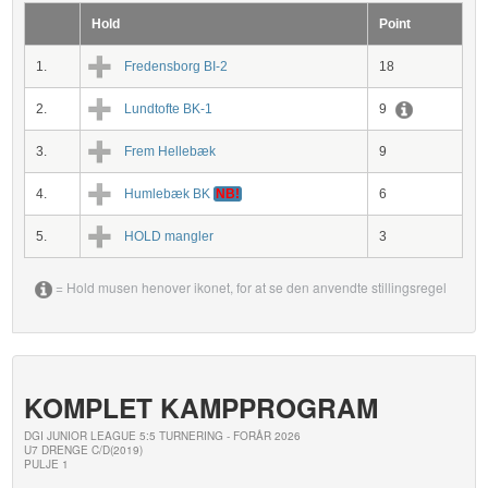
Hold
Point
1.
Fredensborg BI-2
18
2.
Lundtofte BK-1
9
3.
Frem Hellebæk
9
4.
Humlebæk BK
NB!
6
5.
HOLD mangler
3
= Hold musen henover ikonet, for at se den anvendte stillingsregel
KOMPLET KAMPPROGRAM
DGI JUNIOR LEAGUE 5:5 TURNERING - FORÅR 2026
U7 DRENGE C/D(2019)
PULJE 1