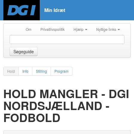
Min Idræt
Om
Privatlivspolitik
Hjælp
Nyttige links
Søgeguide
Hold
Info
Stilling
Program
HOLD MANGLER - DGI
NORDSJÆLLAND -
FODBOLD