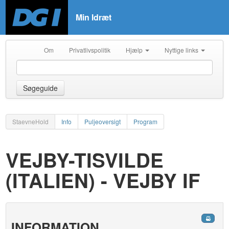
Min Idræt
Om
Privatlivspolitik
Hjælp
Nyttige links
Søgeguide
StaevneHold
Info
Puljeoversigt
Program
VEJBY-TISVILDE
(ITALIEN) - VEJBY IF
INFORMATION