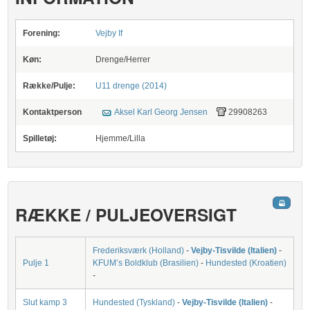
Forening:
Vejby If
Køn:
Drenge/Herrer
Række/Pulje:
U11 drenge (2014)
Kontaktperson
Aksel Karl Georg Jensen
29908263
Spilletøj:
Hjemme/Lilla
RÆKKE / PULJEOVERSIGT
Frederiksværk (Holland)
-
Vejby-Tisvilde (Italien)
-
Pulje 1
KFUM’s Boldklub (Brasilien)
-
Hundested (Kroatien)
-
Slut kamp 3
Hundested (Tyskland)
-
Vejby-Tisvilde (Italien)
-