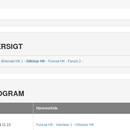
ERSIGT
-
Birkerød HK 1
-
Gilleleje HK
-
Furesø HK - Farum 2
-
OGRAM
Hjemme/Ude
6
11:15
Furesø HK - Værløse 1
-
Gilleleje HK