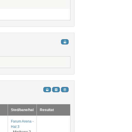
Sted/bane/hal
Resultat
Farum Arena -
Hal 3