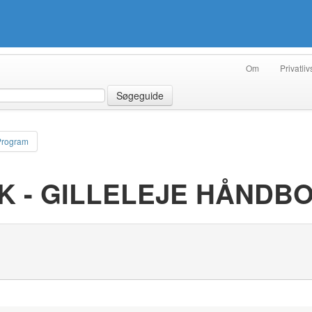
Om
Privatliv
Søgeguide
Program
HK - GILLELEJE HÅNDB