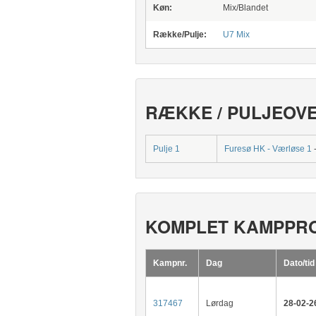
Køn:
Mix/Blandet
Række/Pulje:
U7 Mix
RÆKKE / PULJEOV
Pulje 1
Furesø HK - Værløse 1
KOMPLET KAMPPR
Kampnr.
Dag
Dato/tid
317467
Lørdag
28-02-2