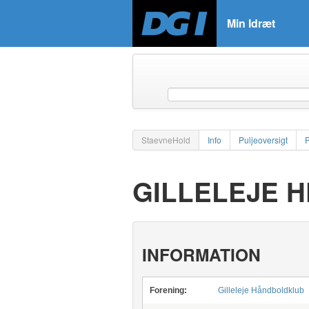
Min Idræt
StaevneHold
Info
Puljeoversigt
GILLELEJE 
INFORMATION
Forening:
Gilleleje Håndboldklub