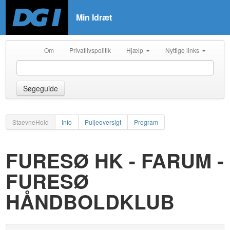
Min Idræt
Om
Privatlivspolitik
Hjælp
Nyttige links
Søgeguide
StaevneHold
Info
Puljeoversigt
Program
FURESØ HK - FARUM -
FURESØ
HÅNDBOLDKLUB