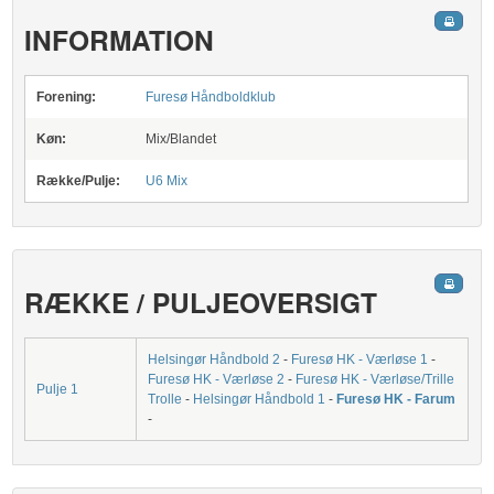
INFORMATION
Forening:
Furesø Håndboldklub
Køn:
Mix/Blandet
Række/Pulje:
U6 Mix
RÆKKE / PULJEOVERSIGT
Helsingør Håndbold 2
-
Furesø HK - Værløse 1
-
Furesø HK - Værløse 2
-
Furesø HK - Værløse/Trille
Pulje 1
Trolle
-
Helsingør Håndbold 1
-
Furesø HK - Farum
-