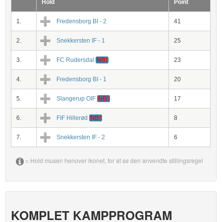
Hold
Point
1.
Fredensborg BI - 2
41
2.
Snekkersten IF - 1
25
3.
FC Rudersdal
NB!
23
4.
Fredensborg BI - 1
20
5.
Slangerup OIF
NB!
17
6.
FIF Hillerød
NB!
8
7.
Snekkersten IF - 2
6
= Hold musen henover ikonet, for at se den anvendte stillingsregel
KOMPLET KAMPPROGRAM