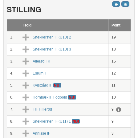
STILLING
Hold
Point
1.
Snekkersten IF (U10) 2
19
2.
Snekkersten IF (U10) 3
18
3.
Allerød FK
15
4.
Esrum IF
12
5.
Kvistgård IF
NB!
11
6.
Hornbæk IF Fodbold
NB!
10
7.
FIF Hillerød
9
8.
Snekkersten IF (U11) 1
NB!
9
9.
Annisse IF
3