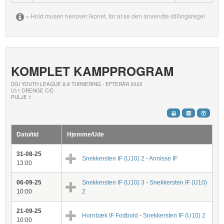
= Hold musen henover ikonet, for at se den anvendte stillingsregel
KOMPLET KAMPPROGRAM
DGI YOUTH LEAGUE 8:8 TURNERING - EFTERÅR 2025
U11 DRENGE C/D
PULJE 1
Dato/tid
Hjemme/Ude
31-08-25
Snekkersten IF (U10) 2
-
Annisse IF
13:00
06-09-25
Snekkersten IF (U10) 3
-
Snekkersten IF (U10)
10:00
2
21-09-25
Hornbæk IF Fodbold
-
Snekkersten IF (U10) 2
10:00