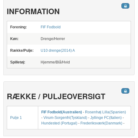
INFORMATION
Forening:
FIF Fodbold
Køn:
Drenge/Herrer
Række/Pulje:
U10 drenge(2014) A
Spilletøj:
Hjemme/Blå/Hvid
RÆKKE / PULJEOVERSIGT
FIF Fodbold(Australien)
-
Rosenhøj Lilla(Spanien)
Pulje 1
-
Virum-Sorgenfri(Tyskland)
-
Jyllinge FC(Italien)
-
Hundested (Portugal)
-
Frederiksværk(Danmark)
-