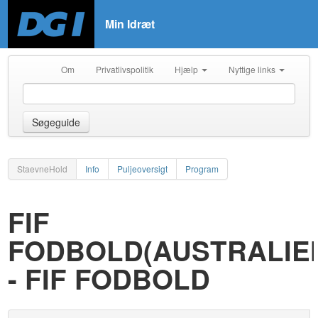
Min Idræt
Om
Privatlivspolitik
Hjælp
Nyttige links
Søgeguide
StaevneHold
Info
Puljeoversigt
Program
FIF
FODBOLD(AUSTRALIE
- FIF FODBOLD