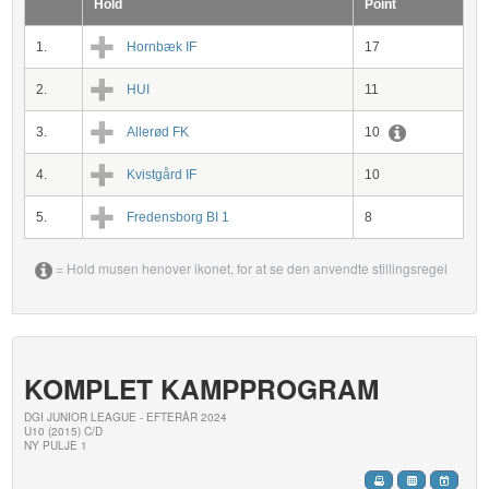
Hold
Point
1.
Hornbæk IF
17
2.
HUI
11
3.
Allerød FK
10
4.
Kvistgård IF
10
5.
Fredensborg BI 1
8
= Hold musen henover ikonet, for at se den anvendte stillingsregel
KOMPLET KAMPPROGRAM
DGI JUNIOR LEAGUE - EFTERÅR 2024
U10 (2015) C/D
NY PULJE 1