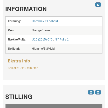
INFORMATION
Forening:
Hornbæk If Fodbold
Køn:
Drenge/Herrer
Række/Pulje:
U10 (2015) C/D
,
NY Pulje 1
Spilletøj:
Hjemme/Blå/Hvid
Ekstra info
Spilletid: 2x10 minutter
STILLING