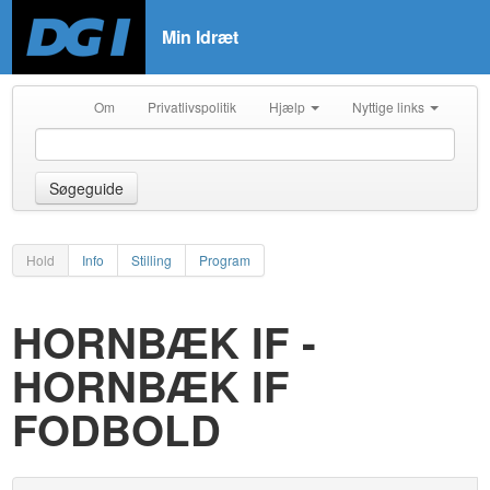
Min Idræt
Om
Privatlivspolitik
Hjælp
Nyttige links
Søgeguide
Hold
Info
Stilling
Program
HORNBÆK IF -
HORNBÆK IF
FODBOLD