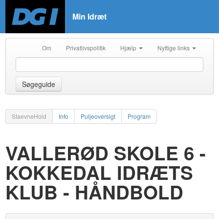
Min Idræt
Om
Privatlivspolitik
Hjælp
Nyttige links
Søgeguide
StaevneHold
Info
Puljeoversigt
Program
VALLERØD SKOLE 6 -
KOKKEDAL IDRÆTS
KLUB - HÅNDBOLD