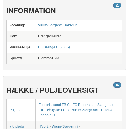
INFORMATION
Forening:
Virum-Sorgenfri Boldklub
Køn:
Drenge/Herrer
Række/Pulje:
U8 Drenge C (2016)
Spilletøj:
Hjemme/Hvid
RÆKKE / PULJEOVERSIGT
Frederikssund FB C
-
FC Rudersdal
-
Slangerup
Pulje 2
OIF
-
Ølstykke FC D
-
Virum-Sorgenfri
-
Hillerød
Fodbold D
-
7/8 plads
HVB 2
-
Virum-Sorgenfri
-