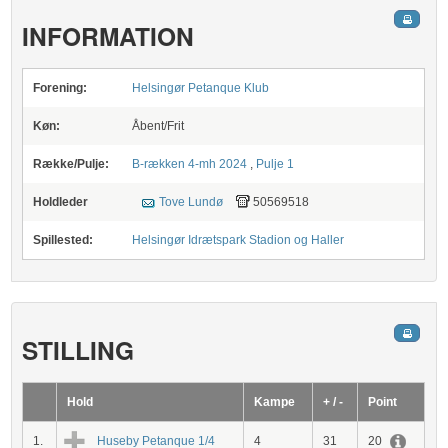
INFORMATION
Forening:
Helsingør Petanque Klub
Køn:
Åbent/Frit
Række/Pulje:
B-rækken 4-mh 2024
,
Pulje 1
Holdleder
Tove Lundø
50569518
Spillested:
Helsingør Idrætspark Stadion og Haller
STILLING
Hold
Kampe
+ / -
Point
1.
Huseby Petanque 1/4
4
31
20