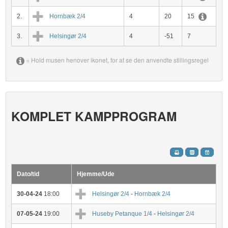
2.
Hornbæk 2/4
4
20
15
3.
Helsingør 2/4
4
-51
7
= Hold musen henover ikonet, for at se den anvendte stillingsregel
KOMPLET KAMPPROGRAM
Dato/tid
Hjemme/Ude
30-04-24
18:00
Helsingør 2/4
-
Hornbæk 2/4
07-05-24
19:00
Huseby Petanque 1/4
-
Helsingør 2/4