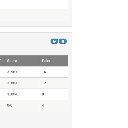
T
Score
Point
0
3198-0
16
0
3188-0
12
0
3180-0
9
0
0-0
4