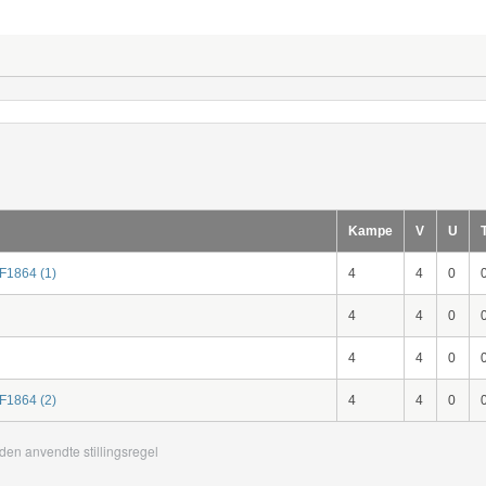
Kampe
V
U
IF1864 (1)
4
4
0
4
4
0
4
4
0
IF1864 (2)
4
4
0
den anvendte stillingsregel