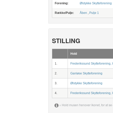
Forening:
Ølstykke Skytteforening
Række/Pulje:
Åben
,
Pulje 1
STILLING
Hold
1.
Frederikssund Skytteforening, 
2.
Ganløse Skytteforening
3.
Ølstykke Skytteforening
4.
Frederikssund Skytteforening, 
= Hold musen henover ikonet, for at se 