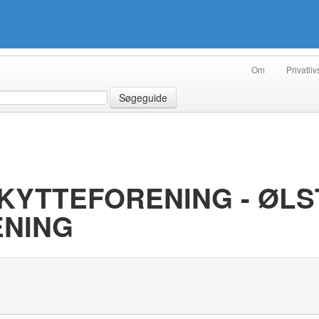
Om
Privatliv
Søgeguide
KYTTEFORENING - ØL
ENING