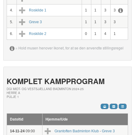
4.
Roskilde 1
1
1
3
3
5.
Greve 3
1
1
3
3
6.
Roskilde 2
0
1
4
1
= Hold musen henover ikonet, for at se den anvendte stillingsregel
KOMPLET KAMPPROGRAM
DGI MIDT- OG VESTSJÆLLAND BADMINTON 2024-25
HERRE A
PULJE 1
Dato/tid
Hjemme/Ude
14-11-24
09:00
Grantoften Badminton Klub
-
Greve 3