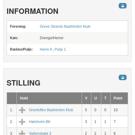
INFORMATION
Forening:
Greve Strands Badminton Klub
Køn:
Drenge/Herrer
Række/Pulje:
Herre A
,
Pulje 1
STILLING
Hold
V
U
T
Point
1.
Grantoften Badminton Klub
5
0
0
10
2.
Hørsholm BK
3
1
1
7
3.
Vallensbæk 3
2
2
1
6