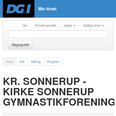
Min Idræt
Om
Privatlivspolitik
Hjælp
Nyttige links
Søgeguide
Hold
Info
Stilling
Program
KR. SONNERUP -
KIRKE SONNERUP
GYMNASTIKFORENING