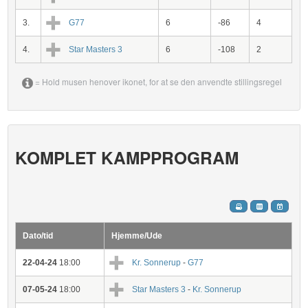
3.
G77
6
-86
4
4.
Star Masters 3
6
-108
2
= Hold musen henover ikonet, for at se den anvendte stillingsregel
KOMPLET KAMPPROGRAM
Dato/tid
Hjemme/Ude
22-04-24
18:00
Kr. Sonnerup
-
G77
07-05-24
18:00
Star Masters 3
-
Kr. Sonnerup