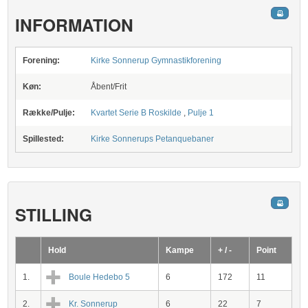
INFORMATION
Forening:
Kirke Sonnerup Gymnastikforening
Køn:
Åbent/Frit
Række/Pulje:
Kvartet Serie B Roskilde
,
Pulje 1
Spillested:
Kirke Sonnerups Petanquebaner
STILLING
Hold
Kampe
+ / -
Point
1.
Boule Hedebo 5
6
172
11
2.
Kr. Sonnerup
6
22
7