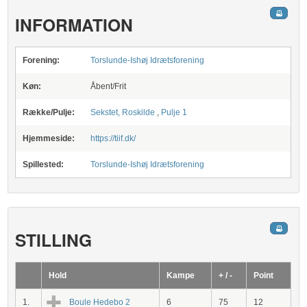
INFORMATION
Forening:
Torslunde-Ishøj Idrætsforening
Køn:
Åbent/Frit
Række/Pulje:
Sekstet, Roskilde
,
Pulje 1
Hjemmeside:
https://tiif.dk/
Spillested:
Torslunde-Ishøj Idrætsforening
STILLING
Hold
Kampe
+ / -
Point
1.
Boule Hedebo 2
6
75
12