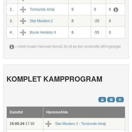
2.
Torslunde-Ishøj
6
0
6
3.
Star Masters 2
6
-20
6
4.
Boule Hedebo 4
6
-55
0
= Hold musen henover ikonet, for at se den anvendte stillingsregel
KOMPLET KAMPPROGRAM
Dato/tid
Hjemme/Ude
15-05-24
17:30
Star Masters 2
-
Torslunde-Ishøj