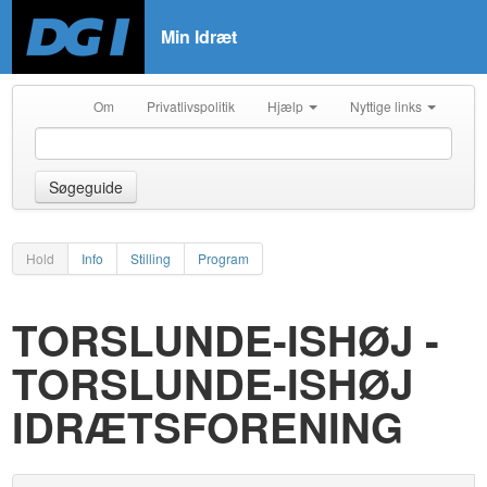
Min Idræt
Om
Privatlivspolitik
Hjælp
Nyttige links
Søgeguide
Hold
Info
Stilling
Program
TORSLUNDE-ISHØJ -
TORSLUNDE-ISHØJ
IDRÆTSFORENING