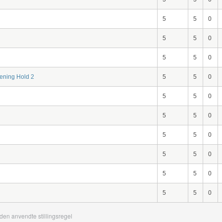
5
5
0
5
5
0
5
5
0
ening Hold 2
5
5
0
5
5
0
5
5
0
5
5
0
5
5
0
5
5
0
5
5
0
den anvendte stillingsregel