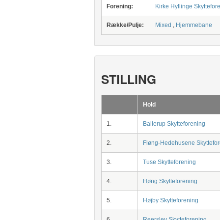
Forening:
Kirke Hyllinge Skyttefore
Række/Pulje:
Mixed
,
Hjemmebane
STILLING
Hold
1.
Ballerup Skytteforening
2.
Fløng-Hedehusene Skyttefor
3.
Tuse Skytteforening
4.
Høng Skytteforening
5.
Højby Skytteforening
6.
Reerslev Skytteforening