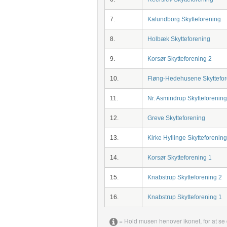
7.
Kalundborg Skytteforening
8.
Holbæk Skytteforening
9.
Korsør Skytteforening 2
10.
Fløng-Hedehusene Skyttefor
11.
Nr. Asmindrup Skytteforening
12.
Greve Skytteforening
13.
Kirke Hyllinge Skytteforening
14.
Korsør Skytteforening 1
15.
Knabstrup Skytteforening 2
16.
Knabstrup Skytteforening 1
= Hold musen henover ikonet, for at se 