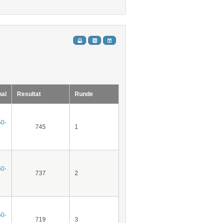
hal
Resultat
Runde
50-
745
1
50-
737
2
50-
719
3