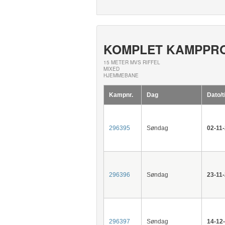
KOMPLET KAMPPR
15 METER MVS RIFFEL
MIXED
HJEMMEBANE
Kampnr.
Dag
Dato/t
296395
Søndag
02-11
296396
Søndag
23-11
296397
Søndag
14-12