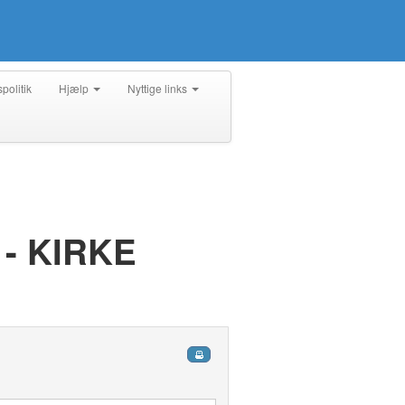
spolitik
Hjælp
Nyttige links
- KIRKE