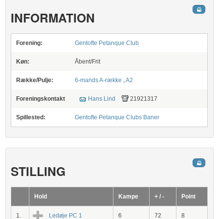
INFORMATION
Forening:
Gentofte Petanque Club
Køn:
Åbent/Frit
Række/Pulje:
6-mands A-række
,
A2
Foreningskontakt
Hans Lind
21921317
Spillested:
Gentofte Petanque Clubs Baner
STILLING
Hold
Kampe
+ / -
Point
1.
Ledøje PC 1
6
72
8