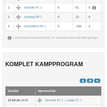
2.
Gentofte PC 1
6
61
6
3.
Jonstrup PK 1
6
23
6
4.
Grantoftens PK 1
6
-156
4
= Hold musen henover ikonet, for at se den anvendte stillingsregel
KOMPLET KAMPPROGRAM
Dato/tid
Hjemme/Ude
27-04-26
18:00
Gentofte PC 1
-
Ledøje PC 1