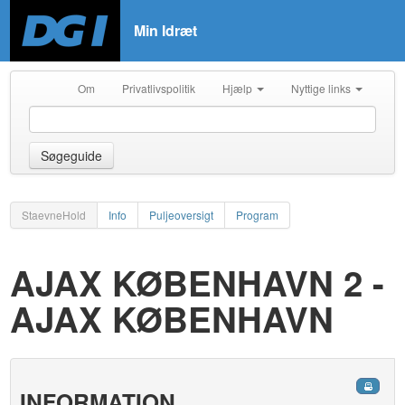
Min Idræt
Om
Privatlivspolitik
Hjælp
Nyttige links
Søgeguide
StaevneHold
Info
Puljeoversigt
Program
AJAX KØBENHAVN 2 -
AJAX KØBENHAVN
INFORMATION