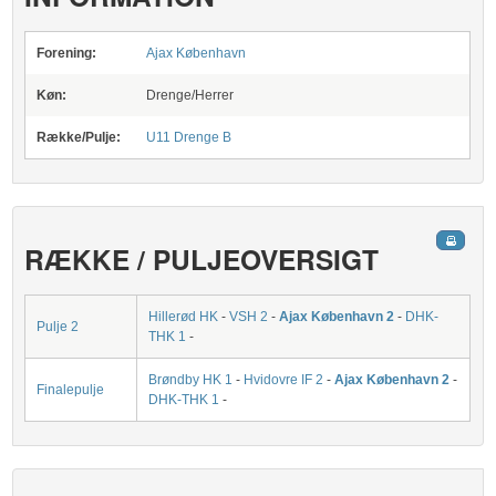
Forening:
Ajax København
Køn:
Drenge/Herrer
Række/Pulje:
U11 Drenge B
RÆKKE / PULJEOVERSIGT
Hillerød HK
-
VSH 2
-
Ajax København 2
-
DHK-
Pulje 2
THK 1
-
Brøndby HK 1
-
Hvidovre IF 2
-
Ajax København 2
-
Finalepulje
DHK-THK 1
-