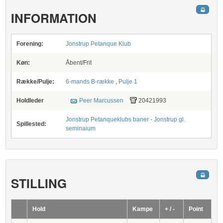
INFORMATION
Forening:
Jonstrup Petanque Klub
Køn:
Åbent/Frit
Række/Pulje:
6-mands B-række
,
Pulje 1
Holdleder
Peer Marcussen
20421993
Jonstrup Petanqueklubs baner - Jonstrup gl.
Spillested:
seminaium
STILLING
Hold
Kampe
+ / -
Point