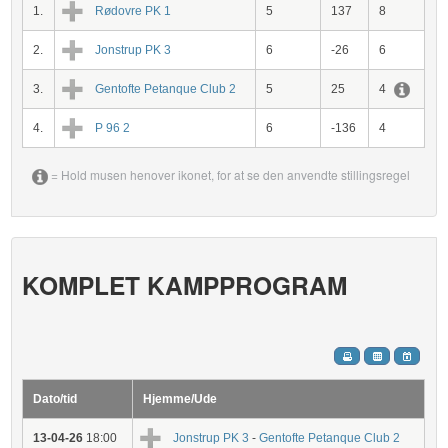
1.
Rødovre PK 1
5
137
8
2.
Jonstrup PK 3
6
-26
6
3.
Gentofte Petanque Club 2
5
25
4
4.
P 96 2
6
-136
4
= Hold musen henover ikonet, for at se den anvendte stillingsregel
KOMPLET KAMPPROGRAM
Dato/tid
Hjemme/Ude
13-04-26
18:00
Jonstrup PK 3
-
Gentofte Petanque Club 2