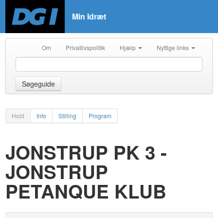
Min Idræt
Om
Privatlivspolitik
Hjælp
Nyttige links
Søgeguide
Hold
Info
Stilling
Program
JONSTRUP PK 3 -
JONSTRUP
PETANQUE KLUB