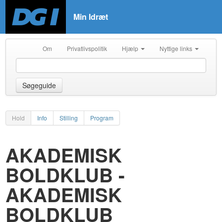
Min Idræt
Om
Privatlivspolitik
Hjælp
Nyttige links
Søgeguide
Hold
Info
Stilling
Program
AKADEMISK
BOLDKLUB -
AKADEMISK
BOLDKLUB