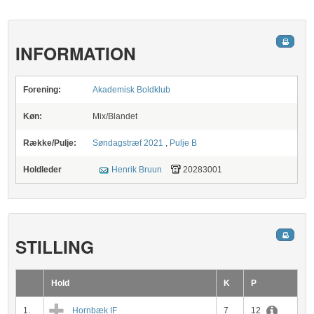
INFORMATION
Forening:
Akademisk Boldklub
Køn:
Mix/Blandet
Række/Pulje:
Søndagstræf 2021
,
Pulje B
Holdleder
Henrik Bruun
20283001
STILLING
Hold
K
P
1.
Hornbæk IF
7
12