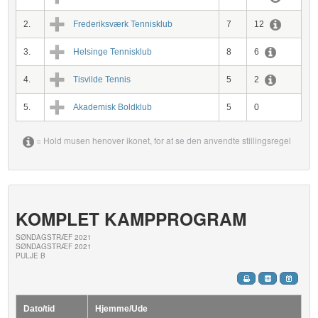
2.
Frederiksværk Tennisklub
7
12
3.
Helsinge Tennisklub
8
6
4.
Tisvilde Tennis
5
2
5.
Akademisk Boldklub
5
0
= Hold musen henover ikonet, for at se den anvendte stillingsregel
KOMPLET KAMPPROGRAM
SØNDAGSTRÆF 2021
SØNDAGSTRÆF 2021
PULJE B
Dato/tid
Hjemme/Ude