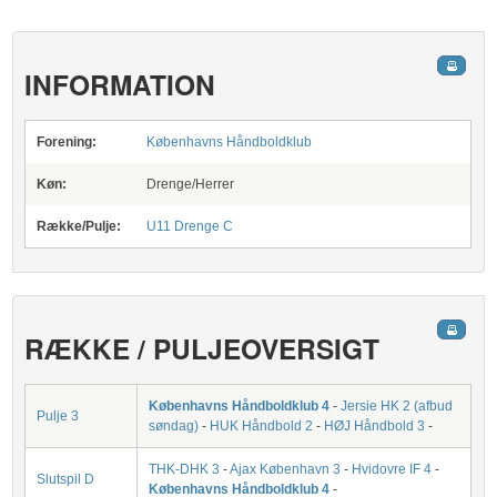
INFORMATION
Forening:
Københavns Håndboldklub
Køn:
Drenge/Herrer
Række/Pulje:
U11 Drenge C
RÆKKE / PULJEOVERSIGT
Københavns Håndboldklub 4
-
Jersie HK 2 (afbud
Pulje 3
søndag)
-
HUK Håndbold 2
-
HØJ Håndbold 3
-
THK-DHK 3
-
Ajax København 3
-
Hvidovre IF 4
-
Slutspil D
Københavns Håndboldklub 4
-