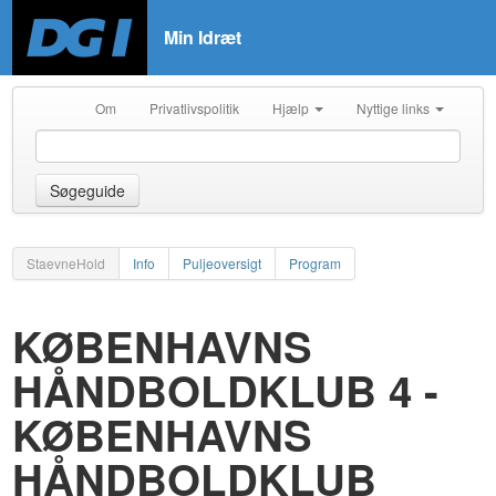
Min Idræt
Om
Privatlivspolitik
Hjælp
Nyttige links
Søgeguide
StaevneHold
Info
Puljeoversigt
Program
KØBENHAVNS
HÅNDBOLDKLUB 4 -
KØBENHAVNS
HÅNDBOLDKLUB