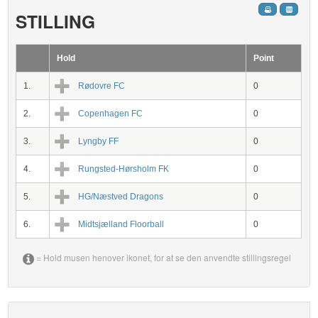
STILLING
Hold
Point
1.
Rødovre FC
0
2.
Copenhagen FC
0
3.
Lyngby FF
0
4.
Rungsted-Hørsholm FK
0
5.
HG/Næstved Dragons
0
6.
Midtsjælland Floorball
0
= Hold musen henover ikonet, for at se den anvendte stillingsregel