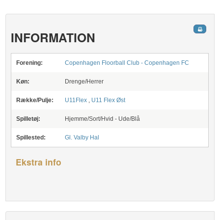
INFORMATION
Forening:
Copenhagen Floorball Club - Copenhagen FC
Køn:
Drenge/Herrer
Række/Pulje:
U11Flex
,
U11 Flex Øst
Spilletøj:
Hjemme/Sort/Hvid - Ude/Blå
Spillested:
Gl. Valby Hal
Ekstra info