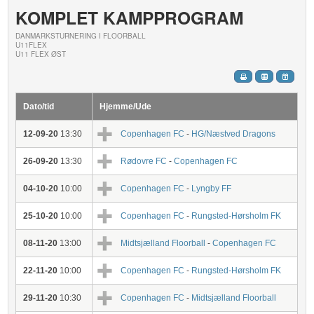
KOMPLET KAMPPROGRAM
DANMARKSTURNERING I FLOORBALL
U11FLEX
U11 FLEX ØST
Dato/tid
Hjemme/Ude
12-09-20
13:30
Copenhagen FC
-
HG/Næstved Dragons
26-09-20
13:30
Rødovre FC
-
Copenhagen FC
04-10-20
10:00
Copenhagen FC
-
Lyngby FF
25-10-20
10:00
Copenhagen FC
-
Rungsted-Hørsholm FK
08-11-20
13:00
Midtsjælland Floorball
-
Copenhagen FC
22-11-20
10:00
Copenhagen FC
-
Rungsted-Hørsholm FK
29-11-20
10:30
Copenhagen FC
-
Midtsjælland Floorball