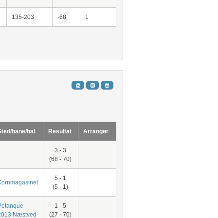
135-203
-68
1
Sted/bane/hal
Resultat
Arrangør
3 - 3
(68 - 70)
5 - 1
Kornmagasinet
(5 - 1)
Petanque
1 - 5
2013 Næstved
(27 - 70)