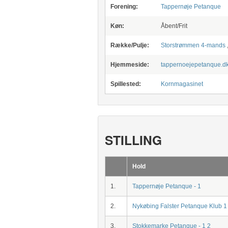
Forening:
Tappernøje Petanque
Køn:
Åbent/Frit
Række/Pulje:
Storstrømmen 4-mands
Hjemmeside:
tappernoejepetanque.d
Spillested:
Kornmagasinet
STILLING
Hold
1.
Tappernøje Petanque - 1
2.
Nykøbing Falster Petanque Klub 1
3.
Stokkemarke Petanque - 1 2