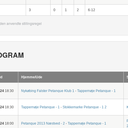
3
0
1
2
6-12
den anvendte stillingsregel
OGRAM
id
Hjemme/Ude
-24
18:30
Nykøbing Falster Petanque Klub 1
-
Tappernøje Petanque - 1
-24
18:30
Tappernøje Petanque - 1
-
Stokkemarke Petanque - 1 2
-24
18:00
Petanque 2013 Næstved - 2
-
Tappernøje Petanque - 1