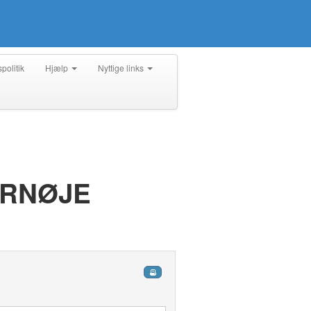
spolitik
Hjælp
Nyttige links
ERNØJE