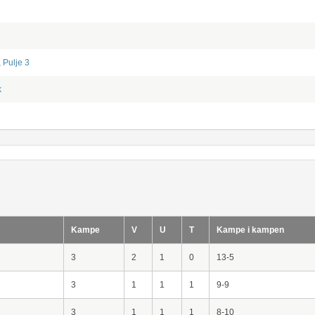
,
Pulje 3
k
Kampe
V
U
T
Kampe i kampen
3
2
1
0
13-5
3
1
1
1
9-9
3
1
1
1
8-10