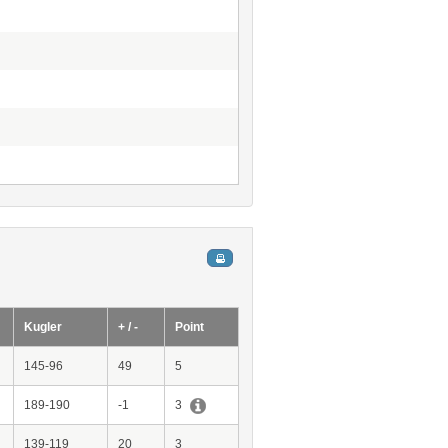
Kugler
+ / -
Point
145-96
49
5
189-190
-1
3
139-119
20
3