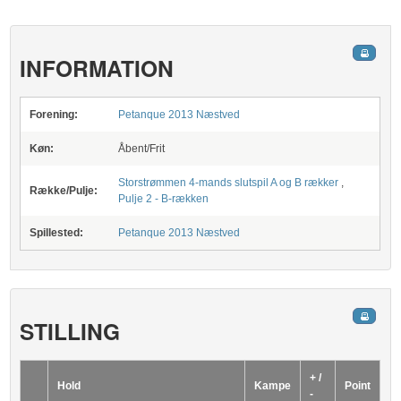
INFORMATION
Forening:
Petanque 2013 Næstved
Køn:
Åbent/Frit
Storstrømmen 4-mands slutspil A og B rækker
,
Række/Pulje:
Pulje 2 - B-rækken
Spillested:
Petanque 2013 Næstved
STILLING
+ /
Hold
Kampe
Point
-