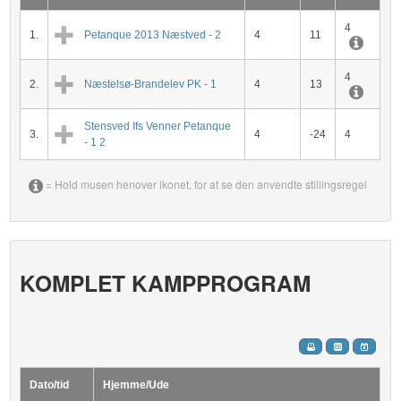
4
1.
Petanque 2013 Næstved - 2
4
11
4
2.
Næstelsø-Brandelev PK - 1
4
13
Stensved Ifs Venner Petanque
3.
4
-24
4
- 1 2
= Hold musen henover ikonet, for at se den anvendte stillingsregel
KOMPLET KAMPPROGRAM
Dato/tid
Hjemme/Ude