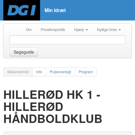
Min Idræt
Om
Privatlivspolitik
Hjælp
Nyttige links
Søgeguide
StaevneHold
Info
Puljeoversigt
Program
HILLERØD HK 1 -
HILLERØD
HÅNDBOLDKLUB