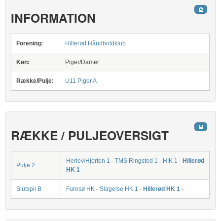
INFORMATION
Forening:
Hillerød Håndboldklub
Køn:
Piger/Damer
Række/Pulje:
U11 Piger A
RÆKKE / PULJEOVERSIGT
Herlev/Hjorten 1
-
TMS Ringsted 1
-
HIK 1
-
Hillerød
Pulje 2
HK 1
-
Slutspil B
Furesø HK
-
Slagelse HK 1
-
Hillerød HK 1
-